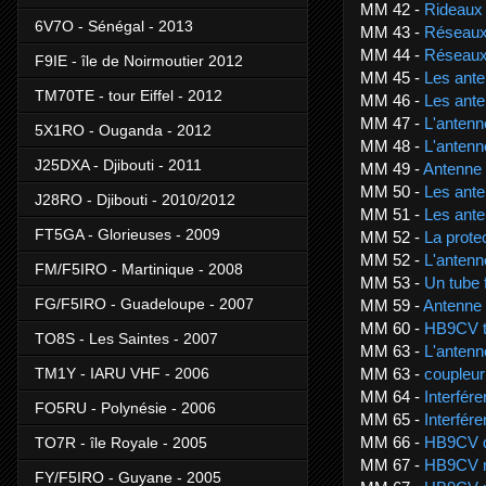
MM 42 -
Rideaux 
6V7O - Sénégal - 2013
MM 43 -
Réseaux 
MM 44 -
Réseaux 
F9IE - île de Noirmoutier 2012
MM 45 -
Les ante
TM70TE - tour Eiffel - 2012
MM 46 -
Les ante
MM 47 -
L'antenn
5X1RO - Ouganda - 2012
MM 48 -
L'antenn
J25DXA - Djibouti - 2011
MM 49 -
Antenne 
MM 50 -
Les ante
J28RO - Djibouti - 2010/2012
MM 51 -
Les ante
FT5GA - Glorieuses - 2009
MM 52 -
La prote
MM 52 -
L'antenn
FM/F5IRO - Martinique - 2008
MM 53 -
Un tube 
FG/F5IRO - Guadeloupe - 2007
MM 59 -
Antenne 
MM 60 -
HB9CV t
TO8S - Les Saintes - 2007
MM 63 -
L'anten
MM 63 -
coupleur
TM1Y - IARU VHF - 2006
MM 64 -
Interfére
FO5RU - Polynésie - 2006
MM 65 -
Interfére
MM 66 -
HB9CV d
TO7R - île Royale - 2005
MM 67 -
HB9CV m
FY/F5IRO - Guyane - 2005