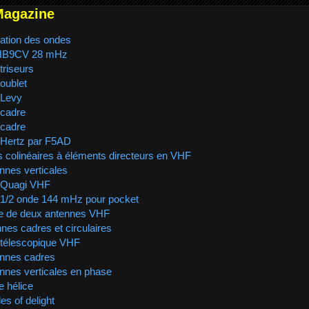
Magazine
ation des ondes
HB9CV 28 mHz
riseurs
oublet
 Levy
 cadre
 cadre
 Hertz par F5AD
 colinéaires à éléments directeurs en VHF
nnes verticales
 Quagi VHF
1/2 onde 144 mHz pour pocket
e de deux antennes VHF
nnes cadres et circulaires
télescopique VHF
nnes cadres
nnes verticales en phase
e hélice
es of delight