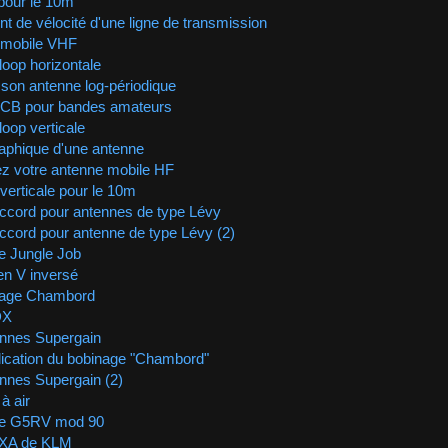
our le 10m
ent de vélocité d'une ligne de transmission
 mobile VHF
loop horizontale
 son antenne log-périodique
 CB pour bandes amateurs
loop verticale
aphique d'une antenne
z votre antenne mobile HF
verticale pour le 10m
accord pour antennes de type Lévy
accord pour antenne de type Lévy (2)
e Jungle Job
en V inversé
nage Chambord
DX
ennes Supergain
ication du bobinage "Chambord"
nnes Supergain (2)
à air
ne G5RV mod 90
XA de KLM