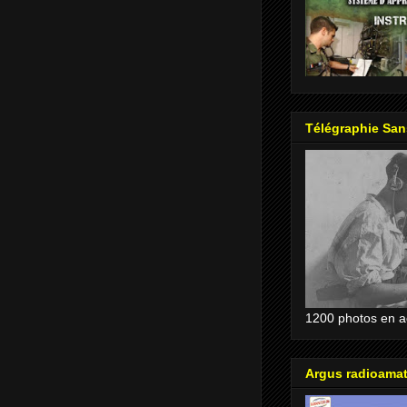
Télégraphie Sans
1200 photos en ac
Argus radioama