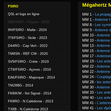
Mégahertz 
F5IRO
QSL et logs en ligne
MM 1 -
La propag
MM 1 -
Antenne 
5B/F5IRO - Chypre - 2025
MM 8 -
Les symét
MM 9 -
Antenne d
9H/F5IRO - Malte - 2024
MM 10 -
Antenne
IT9/F5IRO - Sicile - 2023
MM 10 -
Antenne
MM 13 -
Antenne
D44RO - Cap Vert - 2022
MM 15 -
Antenne
TM8SN - REF CW - 2020
MM 17 -
Antennes
MM 19 -
Les ante
SV9/F5IRO - Crète - 2019
MM 22 -
Antenne
CT8/F5IRO - Açores - 2016
MM 22 -
Antenne 
MM 24 -
Couplag
EA6/F5IRO - Majorque - 2014
MM 28 -
les ante
TM28BG - 2014
MM 30 -
Antenne 
MM 33 -
Les ante
FK8IK/M - îlot Signal - 2014
MM 40 -
Les ante
FK8RO - N.Calédonie - 2013
MM 41 -
L'antenn
MM 41 -
Les dipôl
TX8B - N.Calédonie 2013