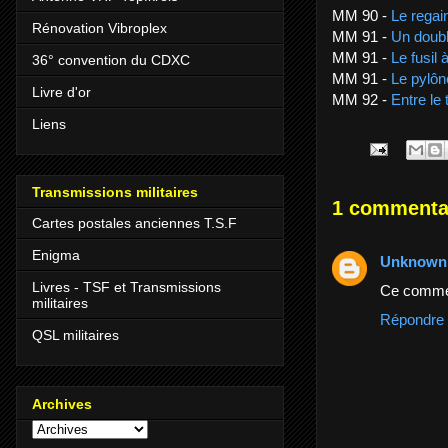
MM 90 -
Le regai
Rénovation Vibroplex
MM 91 -
Un doubl
MM 91 -
Le fusil 
36° convention du CDXC
MM 91 -
Le pylô
Livre d'or
MM 92 -
Entre le 
Liens
Transmissions militaires
1 commenta
Cartes postales anciennes T.S.F
Enigma
Unknown
Livres - TSF et Transmissions
Ce comment
militaires
Répondre
QSL militaires
Archives