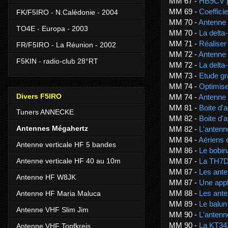
MM 67 -
HB9CV p
MM 69 -
Coeffici
FK/F5IRO - N.Calédonie - 2004
MM 70 -
Antenne
TO4E - Europa - 2003
MM 70 -
La delta-
MM 71 -
Réaliser
FR/F5IRO - La Réunion - 2002
MM 72 -
Antenne
F5KIN - radio-club 28°RT
MM 72 -
La delta-
MM 73 -
Etude gr
MM 74 -
Optimise
Divers F5IRO
MM 74 -
Antenne 
MM 81 -
Boite d'
Tuners ANNECKE
MM 82 -
Boite d'
Antennes Mégahertz
MM 82 -
L'antenn
MM 84 -
Aériens 
Antenne verticale HF 5 bandes
MM 86 -
Le bobi
Antenne verticale HF 40 au 10m
MM 87 -
La TH7
MM 87 -
Les ant
Antenne HF W8JK
MM 87 -
Une appl
MM 88 -
Les ante
Antenne HF Maria Maluca
MM 89 -
Le balun 
Antenne VHF Slim Jim
MM 90 -
L'anten
MM 90 -
La KT34
Antenne VHF Topfkreis